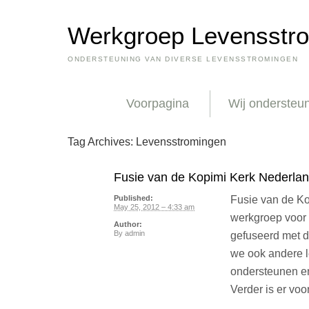
Werkgroep Levensstr
ONDERSTEUNING VAN DIVERSE LEVENSSTROMINGEN
Voorpagina
Wij ondersteu
Tag Archives:
Levensstromingen
Fusie van de Kopimi Kerk Nederlan
Fusie van de K
Published:
May 25, 2012 – 4:33 am
werkgroep voor
Author:
By
admin
gefuseerd met 
we ook andere 
ondersteunen en
Verder is er vo