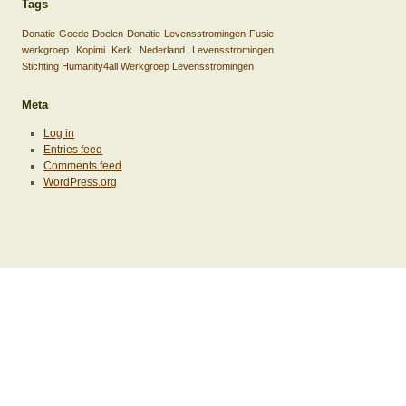
Tags
Donatie Goede Doelen
Donatie Levensstromingen
Fusie
werkgroep Kopimi Kerk Nederland
Levensstromingen
Stichting Humanity4all
Werkgroep Levensstromingen
Meta
Log in
Entries feed
Comments feed
WordPress.org