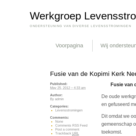
Werkgroep Levensstr
ONDERSTEUNING VAN DIVERSE LEVENSSTROMINGEN
Voorpagina
Wij ondersteu
Fusie van de Kopimi Kerk Ne
Fusie van 
Published:
May 25, 2012 – 4:33 am
Author:
De oude werkgr
By
admin
en gefuseerd m
Categories:
Levensstromingen
Dit omdat we o
Comments:
None
gemeenschap on
Comments RSS Feed
Post a comment
toekomst.
Trackback
URL